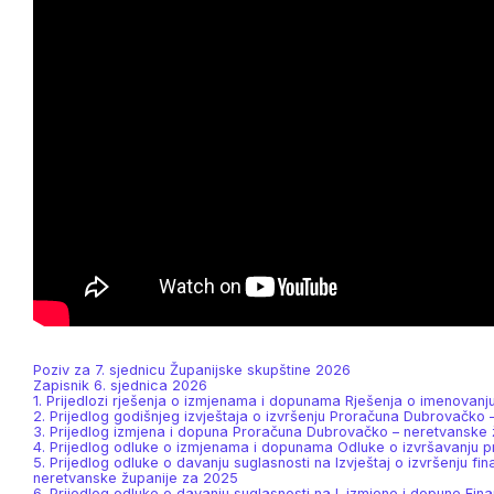
Poziv za 7. sjednicu Županijske skupštine 2026
Zapisnik 6. sjednica 2026
1. Prijedlozi rješenja o izmjenama i dopunama Rješenja o imenovanju
2. Prijedlog godišnjeg izvještaja o izvršenju Proračuna Dubrovačko
3. Prijedlog izmjena i dopuna Proračuna Dubrovačko – neretvanske ž
4. Prijedlog odluke o izmjenama i dopunama Odluke o izvršavanju 
5. Prijedlog odluke o davanju suglasnosti na Izvještaj o izvršenju 
neretvanske županije za 2025
6. Prijedlog odluke o davanju suglasnosti na I. izmjene i dopune F