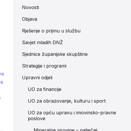
Novosti
Objava
Rješenje o prijmu u službu
Savjet mladih DNŽ
i
Sjednice županijske skupštine
Strategije i programi
og
Upravni odjeli
og
UO za financije
i
UO za obrazovanje, kulturu i sport
UO za opću upravu i imovinsko-pravne
poslove
Mineralne sirovine – natječaji