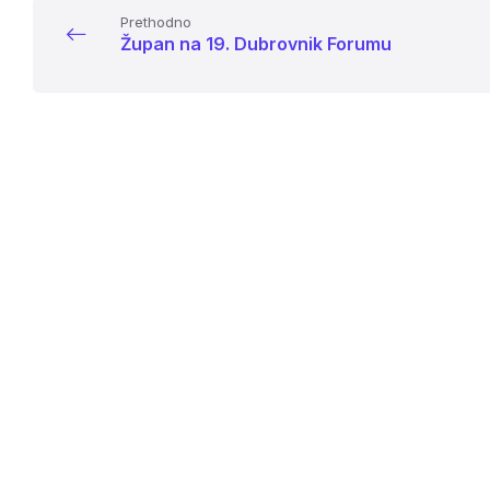
Prethodno
Župan na 19. Dubrovnik Forumu