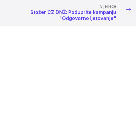
Sljedeće
Stožer CZ DNŽ: Poduprite kampanju
"Odgovorno ljetovanje"