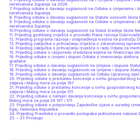
neretvanske županije za 2026
7. Prijedlog odluke o davanju suglasnosti na Odluke o izmjenama i
neretvanska županija
8. Prijedlog odluke o davanju suglasnosti na Statute osnovnih škol
9. Prijedlog odluke o davanju suglasnosti na Odluke o izmjenama i 
neretvanska županija
10.Prijedlog odluke o davanju suglasnosti na Statut Srednje škole M
11. Prijedlog godišnjeg izvješća o provedbi Plana razvoja Dubrovač
12. Prijedlog programa razvoja i unaprjeđenja lovstva na području 
13. Prijedlog zaključka o prihvaćanju Izvješća o zdravstvenoj ispra
14. Prijedlog zaključka o prihvaćanju Izvješća o radu Odjela za me
15. Prijedlog odluke o rasporedu sredstava kojima se financiraju de
16. Prijedlog odluke o izmjeni i dopuni Odluke o imenovanju doktora
građana
17. Prijedlog odluke o davanju suglasnosti na izmjene i dopune Stat
18. Prijedlog odluke o davanju suglasnosti na izmjene i dopune Sta
19. Prijedlog odluke o davanju suglasnosti na Odluku Upravnog vije
20. Prijedlog odluke o prestanku koncesije u svrhu gospodarskog
zaljeva i Malog mora za polje 197
21. Prijedlog odluke o prestanku koncesije u svrhu gospodarskog
zaljeva i Malog mora za polje 511
22. Prijedlog odluke o namjeri davanja koncesija u svrhu gospodar
Malog mora za polja 24 197 i 511
23. Prijedlog odluke o potpisivanju Zajedničke izjave o suradnji iz
Egej, Helenska Republika
24. Prijedlog Pravilnika o provedbi postupaka jednostavne nabave
25. – 37. Prvokupi