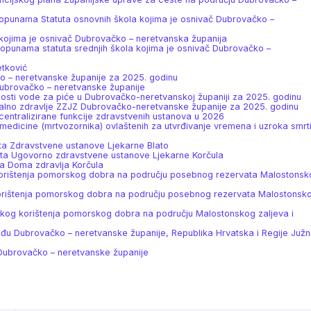
 dopunama Statuta osnovnih škola kojima je osnivač Dubrovačko –
a kojima je osnivač Dubrovačko – neretvanska županija
dopunama statuta srednjih škola kojima je osnivač Dubrovačko –
etković
ko – neretvanske županije za 2025. godinu
Dubrovačko – neretvanske županije
vnosti vode za piće u Dubrovačko-neretvanskoj županiji za 2025. godinu
ntalno zdravlje ZZJZ Dubrovačko-neretvanske županije za 2025. godinu
centralizirane funkcije zdravstvenih ustanova u 2026
 medicine (mrtvozornika) ovlaštenih za utvrđivanje vremena i uzroka smrt
uta Zdravstvene ustanove Ljekarne Blato
tuta Ugovorno zdravstvene ustanove Ljekarne Korčula
ća Doma zdravlja Korčula
 korištenja pomorskog dobra na području posebnog rezervata Malostonsk
 korištenja pomorskog dobra na području posebnog rezervata Malostonsk
skog korištenja pomorskog dobra na području Malostonskog zaljeva i
među Dubrovačko – neretvanske županije, Republika Hrvatska i Regije Južn
 Dubrovačko – neretvanske županije