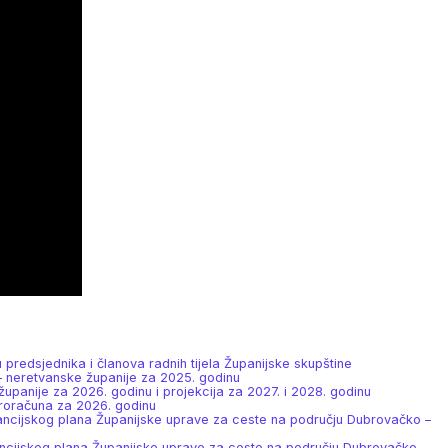
 predsjednika i članova radnih tijela Županijske skupštine
 – neretvanske županije za 2025. godinu
upanije za 2026. godinu i projekcija za 2027. i 2028. godinu
proračuna za 2026. godinu
financijskog plana Županijske uprave za ceste na području Dubrovačko –
inancijskog plana Županijske uprave za ceste na području Dubrovačko –