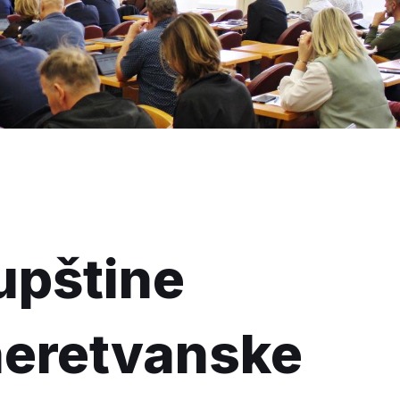
upštine
eretvanske