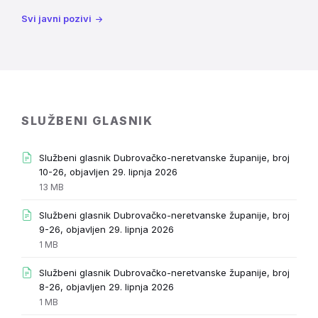
Svi javni pozivi
SLUŽBENI GLASNIK
Službeni glasnik Dubrovačko-neretvanske županije, broj
File
10-26, objavljen 29. lipnja 2026
extension:
File
13 MB
pdf
size:
Službeni glasnik Dubrovačko-neretvanske županije, broj
File
9-26, objavljen 29. lipnja 2026
extension:
File
1 MB
pdf
size:
Službeni glasnik Dubrovačko-neretvanske županije, broj
File
8-26, objavljen 29. lipnja 2026
extension:
File
1 MB
pdf
size: