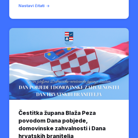
Nastavi čitati
Čestitka župana Blaža Peza
povodom Dana pobjede,
domovinske zahvalnosti i Dana
hrvatskih branitelja