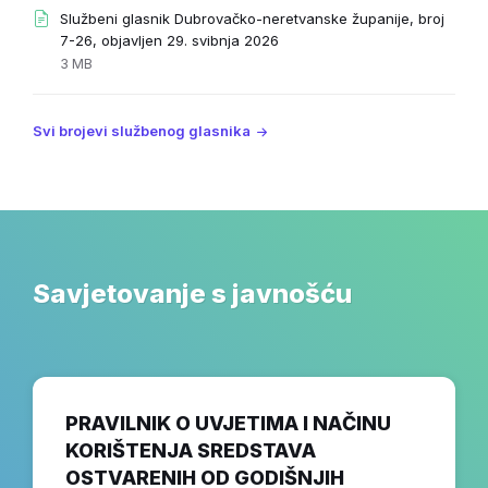
Službeni glasnik Dubrovačko-neretvanske županije, broj
File
7-26, objavljen 29. svibnja 2026
extension:
File
3 MB
pdf
size:
Svi brojevi službenog glasnika
Savjetovanje s javnošću
PRAVILNIK O UVJETIMA I NAČINU
KORIŠTENJA SREDSTAVA
OSTVARENIH OD GODIŠNJIH