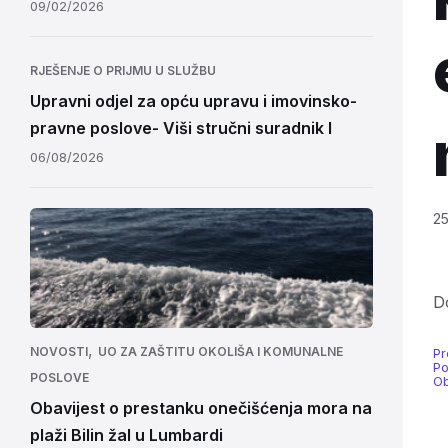
09/02/2026
RJEŠENJE O PRIJMU U SLUŽBU
Upravni odjel za opću upravu i imovinsko-
pravne poslove- Viši stručni suradnik I
06/08/2026
2
D
,
NOVOSTI
UO ZA ZAŠTITU OKOLIŠA I KOMUNALNE
Pr
Po
POSLOVE
Ob
Obavijest o prestanku onečišćenja mora na
plaži Bilin žal u Lumbardi