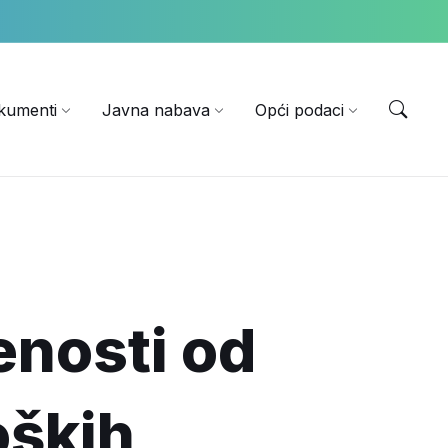
EN
kumenti
Javna nabava
Opći podaci
enosti od
oških