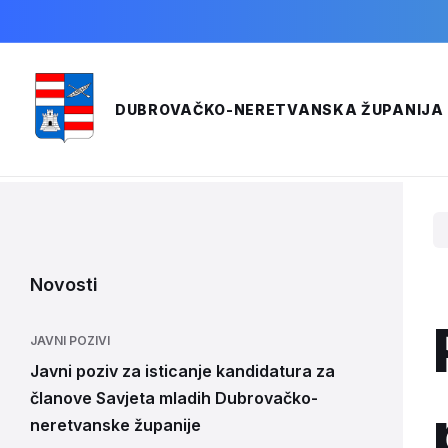
Skip
Skip
Skip
to
to
to
content
main
footer
navigation
020/351-400
pisarnica@dnz.hr
DUBROVAČKO-NERETVANSKA ŽUPANIJA
Novosti
JAVNI POZIVI
Javni poziv za isticanje kandidatura za
članove Savjeta mladih Dubrovačko-
neretvanske županije