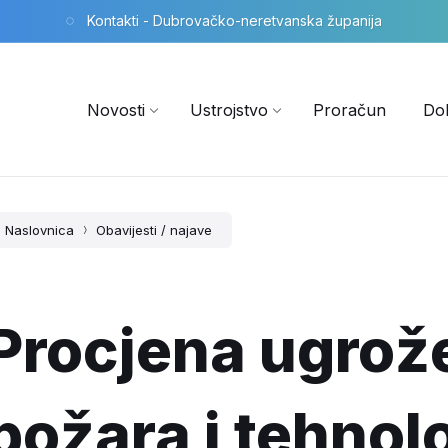
Kontakti - Dubrovačko-neretvanska županija
Novosti
Ustrojstvo
Proračun
Do
Naslovnica
Obavijesti / najave
Procjena ugrož
požara i tehnol