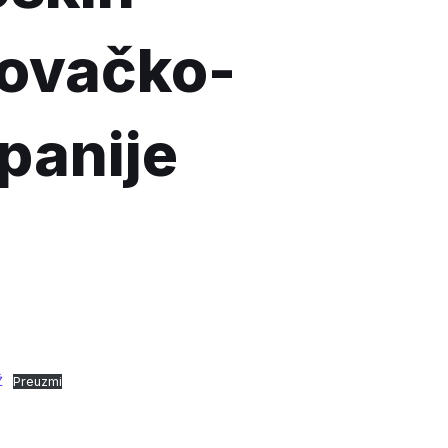
rovačko-
panije
Ž
Preuzmi