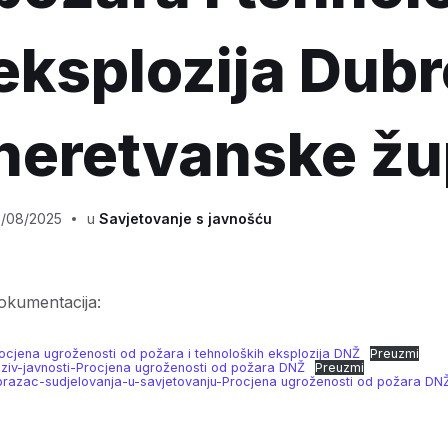
eksplozija Dub
neretvanske žu
5/08/2025
u
Savjetovanje s javnošću
okumentacija:
ocjena ugroženosti od požara i tehnoloških eksplozija DNŽ
Preuzmi
ziv-javnosti-Procjena ugroženosti od požara DNŽ
Preuzmi
razac-sudjelovanja-u-savjetovanju-Procjena ugroženosti od požara DN