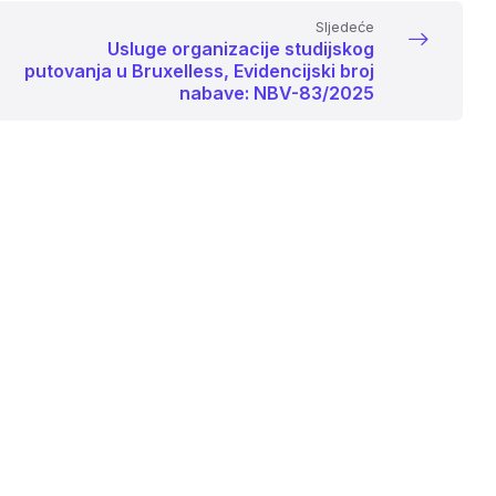
Sljedeće
Usluge organizacije studijskog
putovanja u Bruxelless, Evidencijski broj
nabave: NBV-83/2025