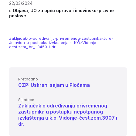
22/03/2024
u
Objava
,
UO za opću upravu i imovinsko-pravne
poslove
Zakljucak-o-odredivanju-privremenog-zastupnika-Jure-
Jelavica-u-postupku-izvlastenja-u-K.O.-Vidonje-
cest.zem_.br_.-3450-i-dr
Prethodno
CZP: Uskrsni sajam u Pločama
Sljedeće
Zaključak o određivanju privremenog
zastupnika u postupku nepotpunog
izvlaštenja u k.o. Vidonje-čest.zem.3907 i
dr.