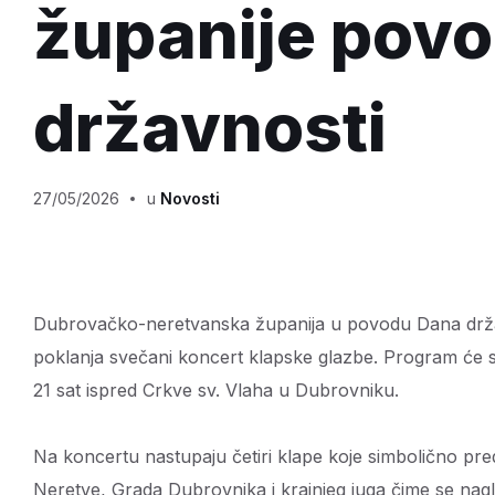
županije pov
državnosti
27/05/2026
u
Novosti
Dubrovačko-neretvanska županija u povodu Dana državn
poklanja svečani koncert klapske glazbe. Program će s
21 sat ispred Crkve sv. Vlaha u Dubrovniku.
Na koncertu nastupaju četiri klape koje simbolično pred
Neretve, Grada Dubrovnika i krajnjeg juga čime se nagla