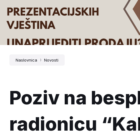
Naslovnica
Novosti
Poziv na besp
radionicu “K