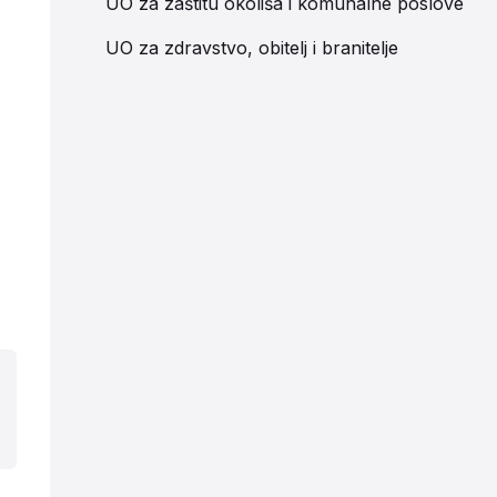
UO za zaštitu okoliša i komunalne poslove
UO za zdravstvo, obitelj i branitelje