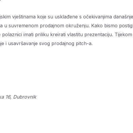
tacijskim vještinama koje su usklađene s očekivanjima današnj
inga u suvremenom prodajnom okruženju. Kako bismo postigl
 polaznici imati priliku kreirati vlastitu prezentaciju. Tijekom
e i usavršavanje svog prodajnog pitch-a.
ka 16, Dubrovnik