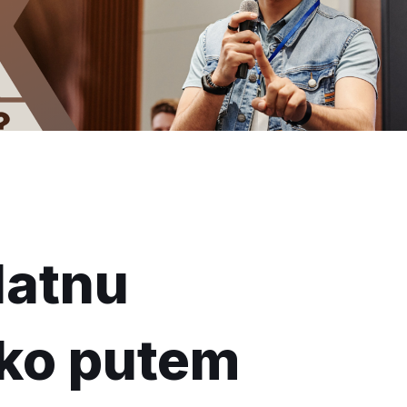
latnu
ako putem