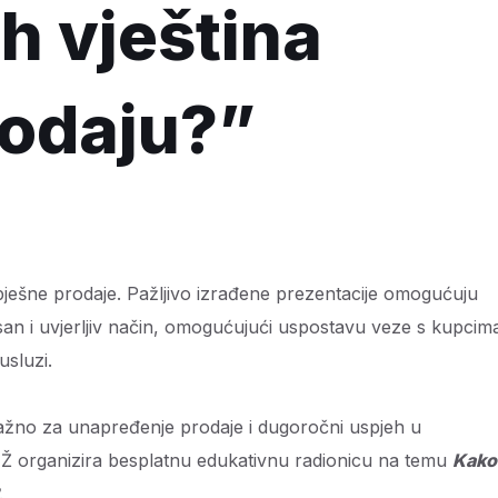
h vještina
rodaju?”
spješne prodaje. Pažljivo izrađene prezentacije omogućuju
jasan i uvjerljiv način, omogućujući uspostavu veze s kupcima
usluzi.
 važno za unapređenje prodaje i dugoročni uspjeh u
Ž organizira besplatnu edukativnu radionicu na temu
Kako
.