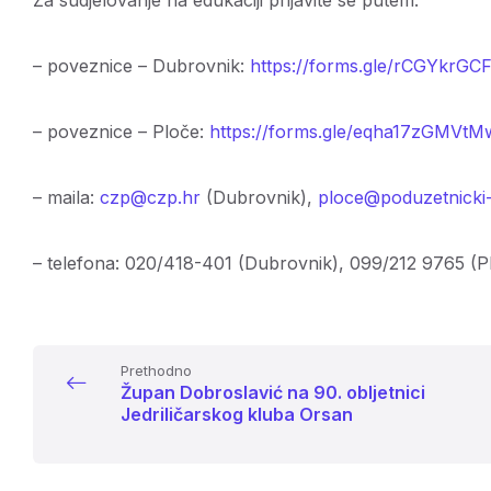
Za sudjelovanje na edukaciji prijavite se putem:
– poveznice – Dubrovnik:
https://forms.gle/rCGYkrGC
– poveznice – Ploče:
https://forms.gle/eqha17zGMVtM
– maila:
czp@czp.hr
(Dubrovnik),
ploce@poduzetnicki-
– telefona: 020/418-401 (Dubrovnik), 099/212 9765 (P
Prethodno
Župan Dobroslavić na 90. obljetnici
Jedriličarskog kluba Orsan