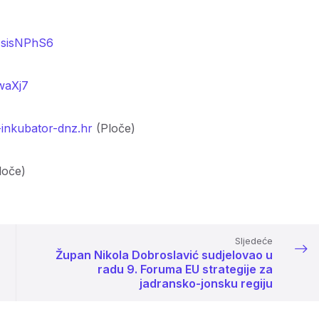
FsisNPhS6
waXj7
inkubator-dnz.hr
(Ploče)
loče)
Sljedeće
Župan Nikola Dobroslavić sudjelovao u
radu 9. Foruma EU strategije za
jadransko-jonsku regiju