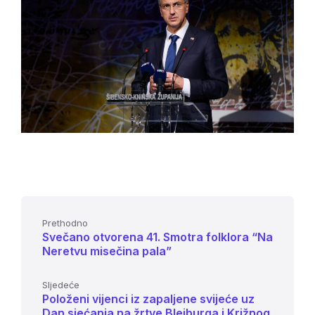
Prethodno
Svečano otvorena 41. Smotra folklora “Na
Neretvu misečina pala”
Sljedeće
Položeni vijenci iz zapaljene svijeće uz
Dan sjećanja na žrtve Bleiburga i Križnog