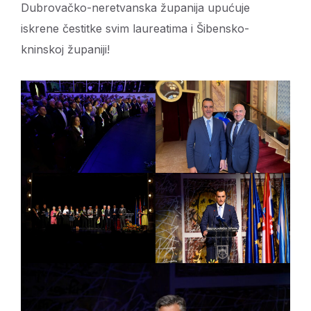
Dubrovačko-neretvanska županija upućuje
iskrene čestitke svim laureatima i Šibensko-
kninskoj županiji!