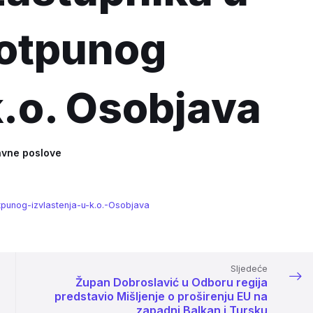
otpunog
k.o. Osobjava
avne poslove
punog-izvlastenja-u-k.o.-Osobjava
Sljedeće
Župan Dobroslavić u Odboru regija
predstavio Mišljenje o proširenju EU na
zapadni Balkan i Tursku