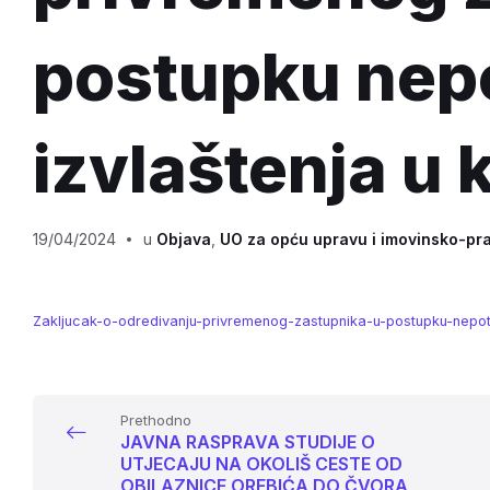
postupku nep
izvlaštenja u 
19/04/2024
u
Objava
,
UO za opću upravu i imovinsko-pr
Zakljucak-o-odredivanju-privremenog-zastupnika-u-postupku-nepot
Prethodno
JAVNA RASPRAVA STUDIJE O
UTJECAJU NA OKOLIŠ CESTE OD
OBILAZNICE OREBIĆA DO ČVORA