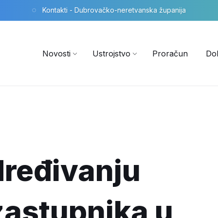
Kontakti - Dubrovačko-neretvanska županija
Novosti
Ustrojstvo
Proračun
Do
dređivanju
zastupnika u