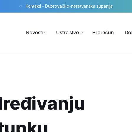
Kontakti - Dubrovačko-neretvanska županija
Novosti
Ustrojstvo
Proračun
Do
dređivanju
stupku