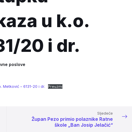
kaza u k.o.
1/20 i dr.
avne poslove
 Metković – 6131-20 i dr.
Preuzmi
Sljedeće
Župan Pezo primio polaznike Ratne
škole „Ban Josip Jelačić“