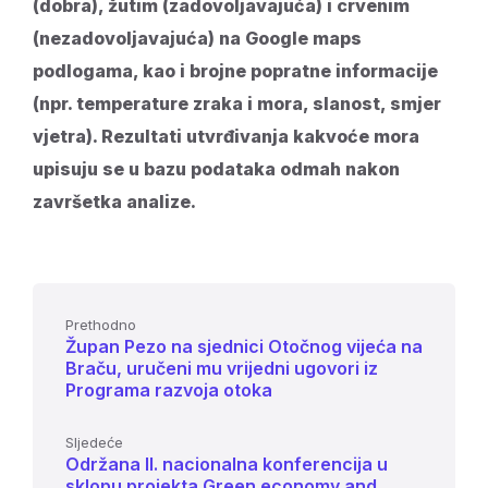
(dobra), žutim (zadovoljavajuća) i crvenim
(nezadovoljavajuća) na Google maps
podlogama, kao i brojne popratne informacije
(npr. temperature zraka i mora, slanost, smjer
vjetra). Rezultati utvrđivanja kakvoće mora
upisuju se u bazu podataka odmah nakon
završetka analize.
Prethodno
Župan Pezo na sjednici Otočnog vijeća na
Braču, uručeni mu vrijedni ugovori iz
Programa razvoja otoka
Sljedeće
Održana II. nacionalna konferencija u
sklopu projekta Green economy and