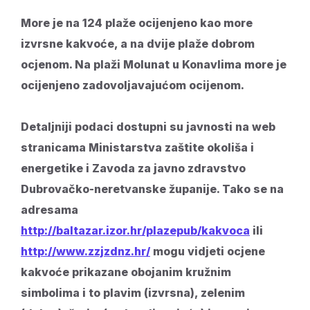
More je na 124 plaže ocijenjeno kao more
izvrsne kakvoće, a na dvije plaže dobrom
ocjenom. Na plaži Molunat u Konavlima more je
ocijenjeno zadovoljavajućom ocijenom.
Detaljniji podaci dostupni su javnosti na web
stranicama Ministarstva zaštite okoliša i
energetike i Zavoda za javno zdravstvo
Dubrovačko-neretvanske županije. Tako se na
adresama
http://baltazar.izor.hr/plazepub/kakvoca
ili
http://www.zzjzdnz.hr/
mogu vidjeti ocjene
kakvoće prikazane obojanim kružnim
simbolima i to plavim (izvrsna), zelenim