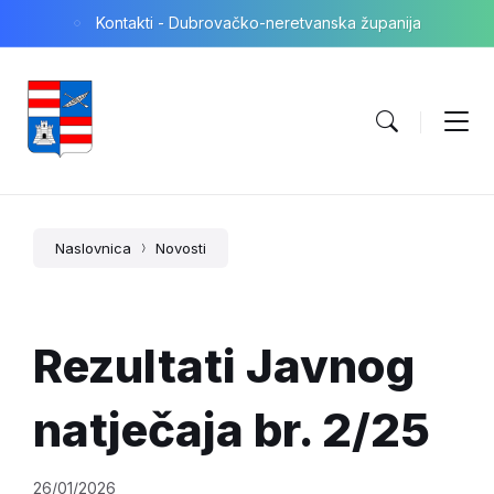
Skip
Skip
Skip
Kontakti - Dubrovačko-neretvanska županija
to
to
to
content
main
footer
navigation
Naslovnica
Novosti
Rezultati Javnog
natječaja br. 2/25
26/01/2026