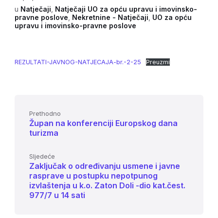
u
Natječaji
,
Natječaji UO za opću upravu i imovinsko-
pravne poslove
,
Nekretnine - Natječaji
,
UO za opću
upravu i imovinsko-pravne poslove
REZULTATI-JAVNOG-NATJECAJA-br.-2-25
Preuzmi
Prethodno
Župan na konferenciji Europskog dana
turizma
Sljedeće
Zaključak o određivanju usmene i javne
rasprave u postupku nepotpunog
izvlaštenja u k.o. Zaton Doli -dio kat.čest.
977/7 u 14 sati