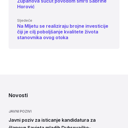
Županova sućut povodom smrti Sabrine
Horović
Sljedeće
Na Mljetu se realiziraju brojne investicije
čiji je cilj poboljšanje kvalitete života
stanovnika ovog otoka
Novosti
JAVNI POZIVI
Javni poziv za isticanje kandidatura za
članove Savjeta mladih Dubrovačko-