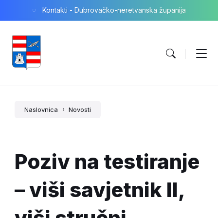
Skip
Skip
Skip
Kontakti - Dubrovačko-neretvanska županija
to
to
to
content
main
footer
navigation
Naslovnica
Novosti
Poziv na testiranje
– viši savjetnik II,
viši stručni