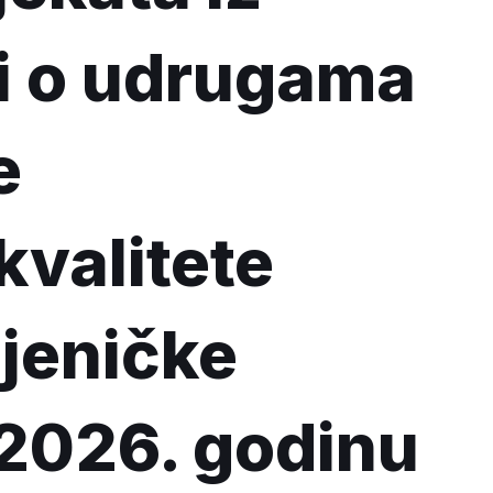
i o udrugama
e
kvalitete
ljeničke
 2026. godinu