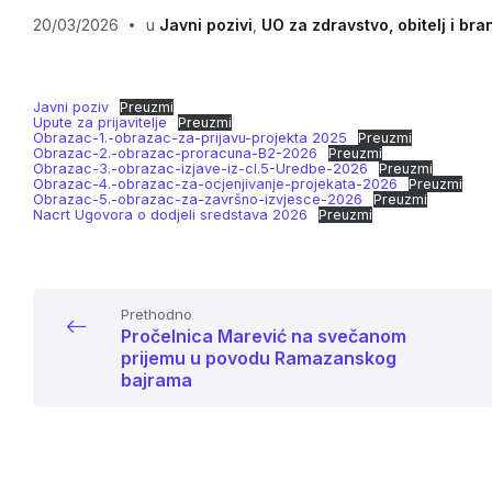
20/03/2026
u
Javni pozivi
,
UO za zdravstvo, obitelj i bran
Javni poziv
Preuzmi
Upute za prijavitelje
Preuzmi
Obrazac-1.-obrazac-za-prijavu-projekta 2025
Preuzmi
Obrazac-2.-obrazac-proracuna-B2-2026
Preuzmi
Obrazac-3.-obrazac-izjave-iz-cl.5-Uredbe-2026
Preuzmi
Obrazac-4.-obrazac-za-ocjenjivanje-projekata-2026
Preuzmi
Obrazac-5.-obrazac-za-završno-izvjesce-2026
Preuzmi
Nacrt Ugovora o dodjeli sredstava 2026
Preuzmi
Prethodno
Pročelnica Marević na svečanom
prijemu u povodu Ramazanskog
bajrama