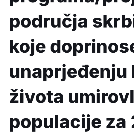
područja skrb
koje doprinos
unaprjeđenju 
života umirov
populacije za