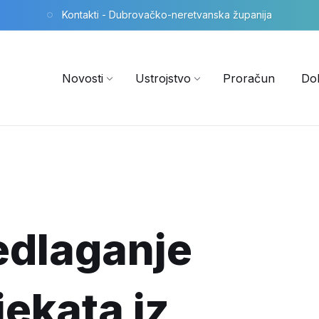
Kontakti - Dubrovačko-neretvanska županija
Novosti
Ustrojstvo
Proračun
Do
redlaganje
ekata iz