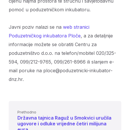
cijenu najma prostora te stručnu i savjetodavnu
pomoć u poduzetničkom inkubatoru.
Javni poziv nalazi se na
web stranici
Poduzetničkog inkubatora Ploče
, a za detaljnije
informacije možete se obratiti Centru za
poduzetništvo d.o.o. na telefon/mobitel 020/325-
594, 099/212-9765, 099/261-8966 ili slanjem e-
mail poruke na ploce@poduzetnicki-inkubator-
dnz.hr.
Prethodno
Državna tajnica Raguž u Smokvici uručila
ugovore i odluke vrijedne četiri milijuna
eura