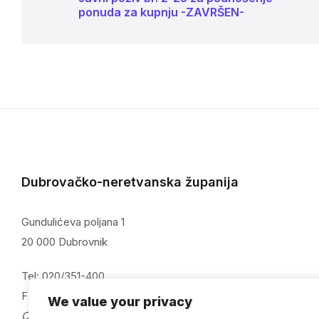
ponuda za kupnju -ZAVRŠEN-
Dubrovačko-neretvanska županija
Gundulićeva poljana 1
20 000 Dubrovnik
Tel: 020/351-400
Fax: 020/321-059
We value your privacy
OIB: 32082115313