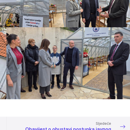
Sljedeće
Obavijest o obustavi postupka javnog