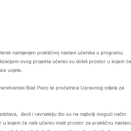
astenik namijenjen praktičnoj nastavi učenika u programu
izacijom ovog projekta učenici su dobili prostor u kojem ć
uće uvjete.
neretvanski Blaž Pezo te pročelnica Upravnog odjela za
dstava, školi i ravnatelju što su na najbolji mogući način
ostor u kojem će naši učenici imati prostor za praktičnu nastav