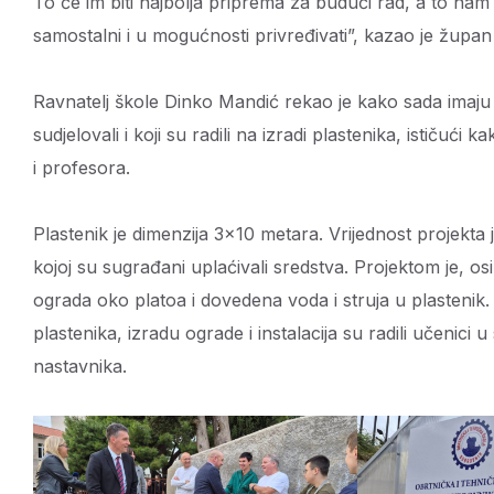
To će im biti najbolja priprema za budući rad, a to nam 
samostalni i u mogućnosti privređivati”, kazao je župan
Ravnatelj škole Dinko Mandić rekao je kako sada imaju 
sudjelovali i koji su radili na izradi plastenika, ističući
i profesora.
Plastenik je dimenzija 3×10 metara. Vrijednost projekta
kojoj su sugrađani uplaćivali sredstva. Projektom je, 
ograda oko platoa i dovedena voda i struja u plastenik
plastenika, izradu ograde i instalacija su radili učenic
nastavnika.