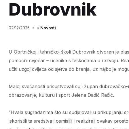
Dubrovnik
02/12/2025
u
Novosti
U Obrtničkoj i tehničkoj školi Dubrovnik otvoren je pl
pomoćni cvjećar – učenika s teškoćama u razvoju. Real
učiti uzgoj cvijeća od sjetve do branja, uz najbolje mog
Maloj svečanosti prisustvovali su i župan dubrovačko-
obrazovanje, kulturu i sport Jelena Dadić Račić.
”Hvala sugrađanima što su sudjelovali u prikupljanju sre
iskoristili ta sredstva i osmislili i realizirali ovakav pr