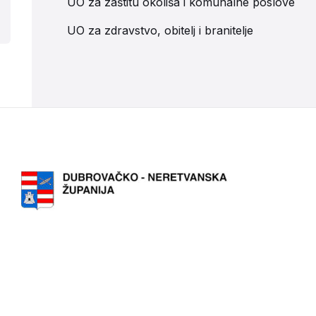
UO za zaštitu okoliša i komunalne poslove
UO za zdravstvo, obitelj i branitelje