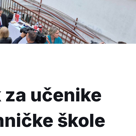
k za učenike
hničke škole