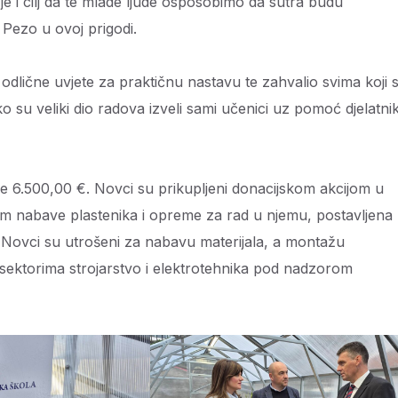
je i cilj da te mlade ljude osposobimo da sutra budu
 Pezo u ovoj prigodi.
odlične uvjete za praktičnu nastavu te zahvalio svima koji 
 kako su veliki dio radova izveli sami učenici uz pomoć djelatni
 je 6.500,00 €. Novci su prikupljeni donacijskom akcijom u
osim nabave plastenika i opreme za rad u njemu, postavljena
. Novci su utrošeni za nabavu materijala, a montažu
i u sektorima strojarstvo i elektrotehnika pod nadzorom