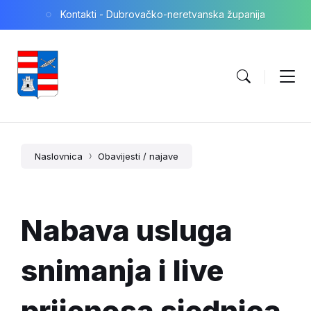
Skip
Skip
Skip
Kontakti - Dubrovačko-neretvanska županija
to
to
to
content
main
footer
navigation
Naslovnica
Obavijesti / najave
Nabava usluga
snimanja i live
prijenosa sjednica