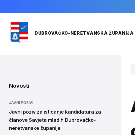
Skip
Skip
Skip
to
to
to
content
main
footer
navigation
020/351-400
pisarnica@dnz.hr
DUBROVAČKO-NERETVANSKA ŽUPANIJA
Novosti
JAVNI POZIVI
Javni poziv za isticanje kandidatura za
članove Savjeta mladih Dubrovačko-
neretvanske županije