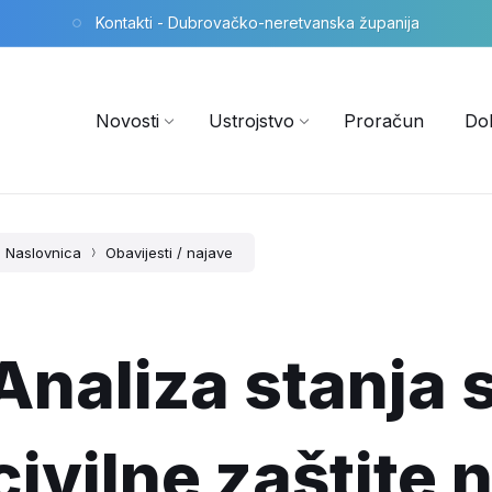
Kontakti - Dubrovačko-neretvanska županija
Novosti
Ustrojstvo
Proračun
Do
Naslovnica
Obavijesti / najave
Analiza stanja 
civilne zaštite 