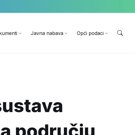
EN
kumenti
Javna nabava
Opći podaci
sustava
na području