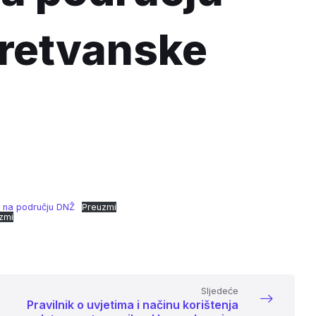
retvanske
e na području DNŽ
Preuzmi
zmi
Sljedeće
Pravilnik o uvjetima i načinu korištenja