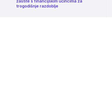
zaštite s financijskim učincima za
trogodišnje razdoblje