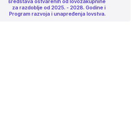
sredstava ostvarenih od lovozakupnine
za razdoblje od 2025. - 2028. Godine i
Program razvoja i unapređenja lovstva.