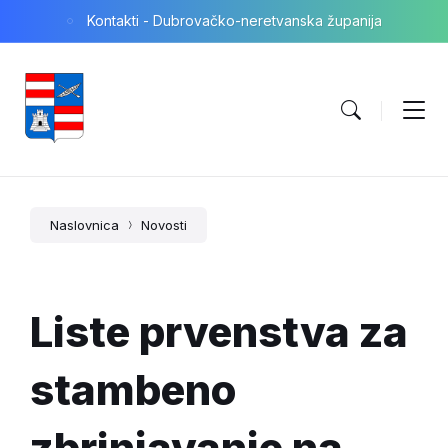
Skip
Skip
Skip
Kontakti - Dubrovačko-neretvanska županija
to
to
to
content
main
footer
navigation
Naslovnica
Novosti
Liste prvenstva za
stambeno
zbrinjavanje na