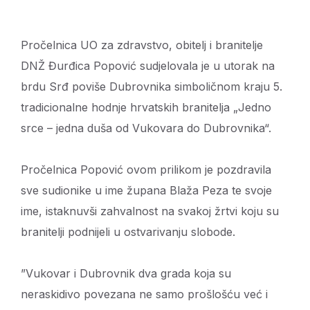
Pročelnica UO za zdravstvo, obitelj i branitelje
DNŽ Đurđica Popović sudjelovala je u utorak na
brdu Srđ poviše Dubrovnika simboličnom kraju 5.
tradicionalne hodnje hrvatskih branitelja „Jedno
srce – jedna duša od Vukovara do Dubrovnika“.
Pročelnica Popović ovom prilikom je pozdravila
sve sudionike u ime župana Blaža Peza te svoje
ime, istaknuvši zahvalnost na svakoj žrtvi koju su
branitelji podnijeli u ostvarivanju slobode.
”Vukovar i Dubrovnik dva grada koja su
neraskidivo povezana ne samo prošlošću već i