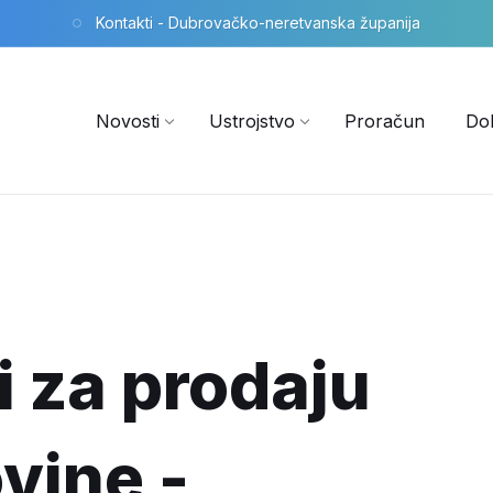
Kontakti - Dubrovačko-neretvanska županija
Novosti
Ustrojstvo
Proračun
Do
i za prodaju
vine -