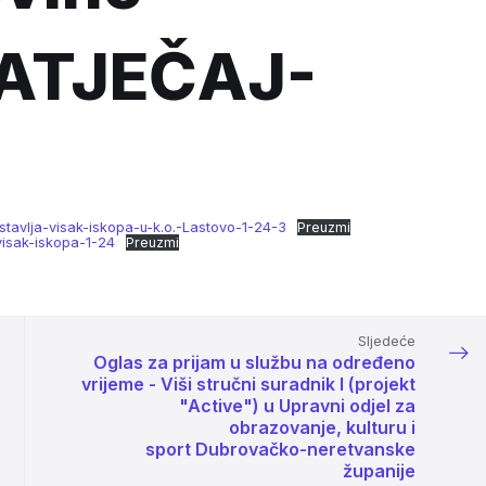
ATJEČAJ-
stavlja-visak-iskopa-u-k.o.-Lastovo-1-24-3
Preuzmi
visak-iskopa-1-24
Preuzmi
Sljedeće
Oglas za prijam u službu na određeno
vrijeme - Viši stručni suradnik I (projekt
"Active") u Upravni odjel za
obrazovanje, kulturu i
sport Dubrovačko-neretvanske
županije