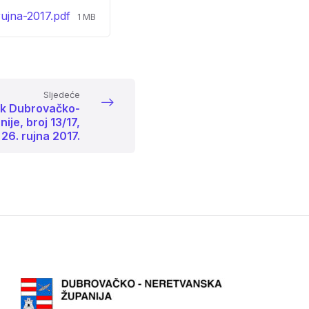
File
rujna-2017.pdf
1 MB
size:
Sljedeće
ik Dubrovačko-
je, broj 13/17,
 26. rujna 2017.