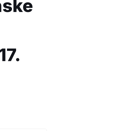
nske
17.