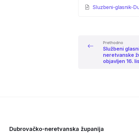
Sluzbeni-glasnik-D
Prethodno
Službeni glas
neretvanske žu
objavljen 16. l
Dubrovačko-neretvanska županija