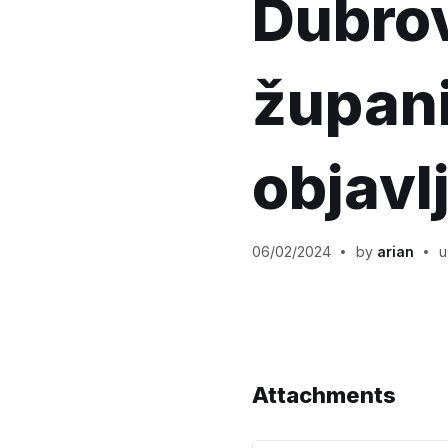
Dubro
županij
objavl
06/02/2024
by
arian
Attachments