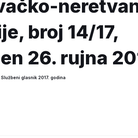
vačko-neretva
e, broj 14/17,
jen 26. rujna 20
u
Službeni glasnik 2017. godina