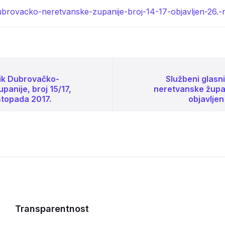
ubrovacko-neretvanske-zupanije-broj-14-17-objavljen-26.-
nik Dubrovačko-
Službeni glasn
panije, broj 15/17,
neretvanske župani
istopada 2017.
objavljen
Transparentnost