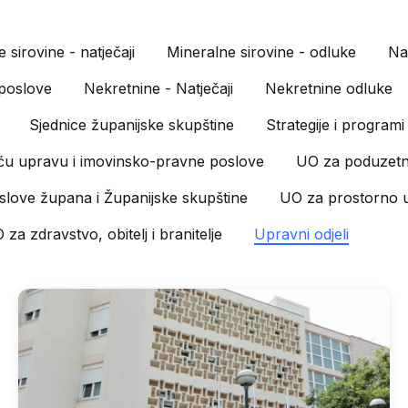
 sirovine - natječaji
Mineralne sirovine - odluke
Nat
 poslove
Nekretnine - Natječaji
Nekretnine odluke
Sjednice županijske skupštine
Strategije i programi
u upravu i imovinsko-pravne poslove
UO za poduzetni
love župana i Županijske skupštine
UO za prostorno u
 za zdravstvo, obitelj i branitelje
Upravni odjeli