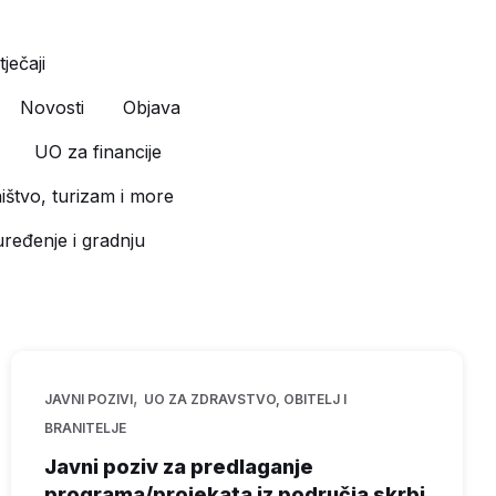
ječaji
Novosti
Objava
UO za financije
štvo, turizam i more
ređenje i gradnju
,
JAVNI POZIVI
UO ZA ZDRAVSTVO, OBITELJ I
BRANITELJE
Javni poziv za predlaganje
programa/projekata iz područja skrbi