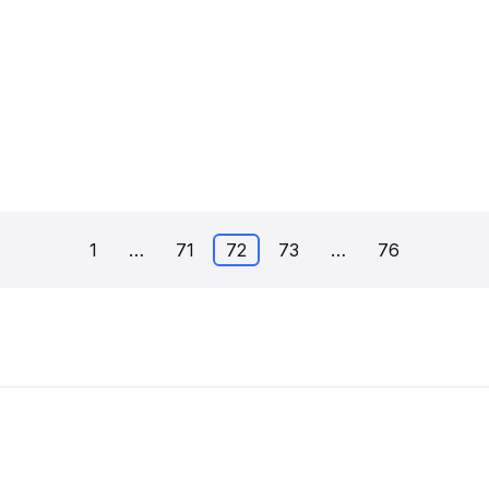
1
…
71
72
73
…
76