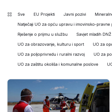
Sve
EU Projekti
Javni pozivi
Mineralne
Natječaji UO za opću upravu i imovinsko-pravne
Rješenje o prijmu u službu
Savjet mladih DNŽ
UO za obrazovanje, kulturu i sport
UO za opć
UO za poljoprivredu i ruralni razvoj
UO za pos
UO za zaštitu okoliša i komunalne poslove
UO