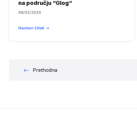
na području “Glog“
08/02/2024
Nastavi čitati
Brojevi
Prethodna
stranica
objava