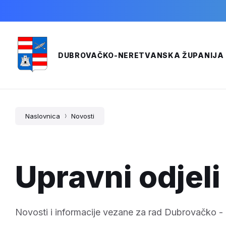
Skip
Skip
Skip
to
to
to
content
main
footer
navigation
020/351-400
pisarnica@dnz.hr
DUBROVAČKO-NERETVANSKA ŽUPANIJA
Naslovnica
Novosti
Upravni odjeli
Novosti i informacije vezane za rad Dubrovačko -