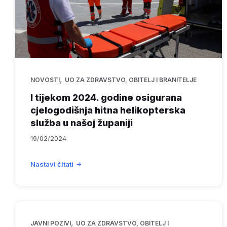
,
NOVOSTI
UO ZA ZDRAVSTVO, OBITELJ I BRANITELJE
I tijekom 2024. godine osigurana
cjelogodišnja hitna helikopterska
služba u našoj županiji
19/02/2024
Nastavi čitati
,
JAVNI POZIVI
UO ZA ZDRAVSTVO, OBITELJ I