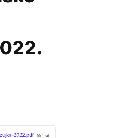
2022.
File
ozujka-2022.pdf
554 kB