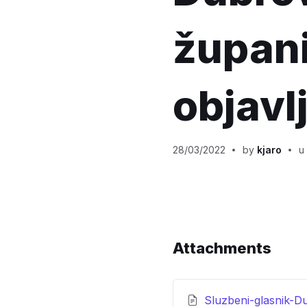
župani
objavl
28/03/2022
by
kjaro
u
Attachments
Sluzbeni-glasnik-D