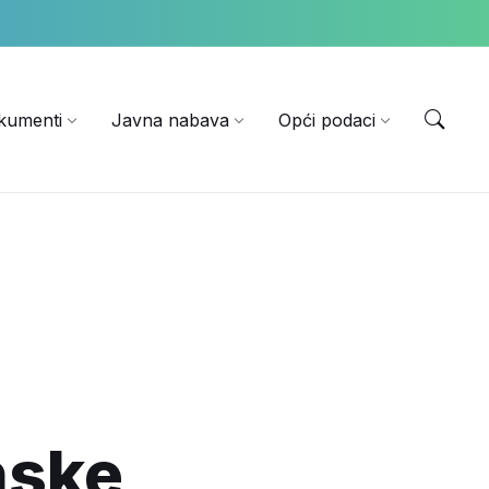
EN
kumenti
Javna nabava
Opći podaci
nske