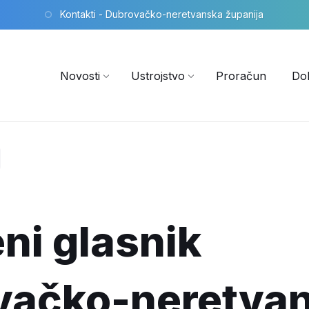
Kontakti - Dubrovačko-neretvanska županija
Novosti
Ustrojstvo
Proračun
Do
ni glasnik
vačko-neretva