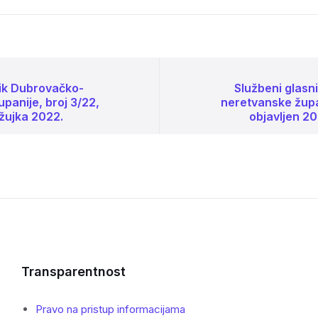
nik Dubrovačko-
Službeni glasn
panije, broj 3/22,
neretvanske župan
ožujka 2022.
objavljen 20
Transparentnost
Pravo na pristup informacijama