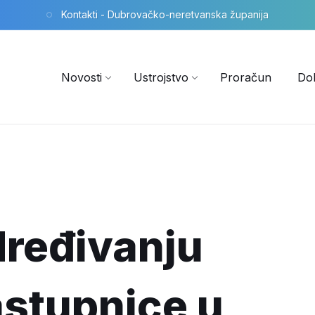
Kontakti - Dubrovačko-neretvanska županija
Novosti
Ustrojstvo
Proračun
Do
dređivanju
stupnice u