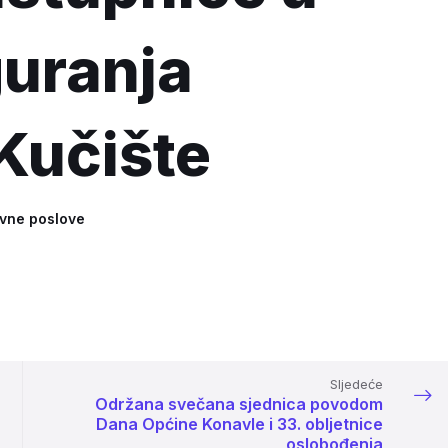
guranja
 Kučište
avne poslove
Sljedeće
Održana svečana sjednica povodom
Dana Općine Konavle i 33. obljetnice
oslobođenja