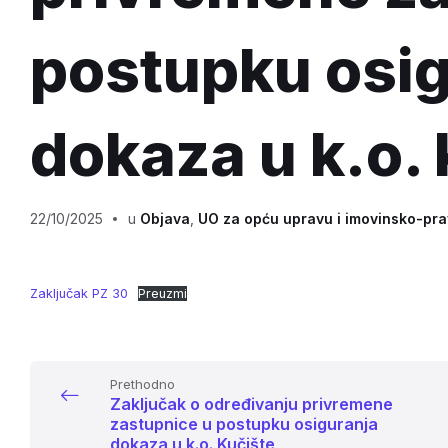
postupku osi
dokaza u k.o.
22/10/2025
u
Objava
,
UO za opću upravu i imovinsko-pr
Zaključak PZ 30
Preuzmi
Prethodno
Zaključak o određivanju privremene
zastupnice u postupku osiguranja
dokaza u k.o. Kučište