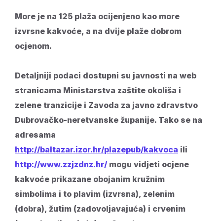
More je na 125 plaža ocijenjeno kao more
izvrsne kakvoće, a na dvije plaže dobrom
ocjenom.
Detaljniji podaci dostupni su javnosti na web
stranicama Ministarstva zaštite okoliša i
zelene tranzicije i Zavoda za javno zdravstvo
Dubrovačko-neretvanske županije. Tako se na
adresama
http://baltazar.izor.hr/plazepub/kakvoca
ili
http://www.zzjzdnz.hr/
mogu vidjeti ocjene
kakvoće prikazane obojanim kružnim
simbolima i to plavim (izvrsna), zelenim
(dobra), žutim (zadovoljavajuća) i crvenim