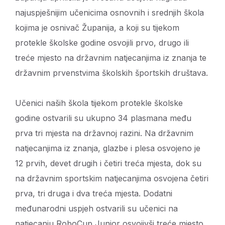
najuspješnijim učenicima osnovnih i srednjih škola
kojima je osnivač Županija, a koji su tijekom
protekle školske godine osvojili prvo, drugo ili
treće mjesto na državnim natjecanjima iz znanja te
državnim prvenstvima školskih športskih društava.
Učenici naših škola tijekom protekle školske
godine ostvarili su ukupno 34 plasmana među
prva tri mjesta na državnoj razini. Na državnim
natjecanjima iz znanja, glazbe i plesa osvojeno je
12 prvih, devet drugih i četiri treća mjesta, dok su
na državnim sportskim natjecanjima osvojena četiri
prva, tri druga i dva treća mjesta. Dodatni
međunarodni uspjeh ostvarili su učenici na
natjecanju RoboCup Junior osvojivši treće mjesto.