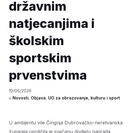
državnim
natjecanjima i
školskim
sportskim
prvenstvima
19/06/2026
u
Novosti
,
Objava
,
UO za obrazovanje, kulturu i sport
U ambijentu vile Čingrija Dubrovačko-neretvanska
županija upriličila je svečanu dodjelu nagrada