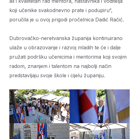
ali i kvalitetan rad mentora, nastavnika i voditelja
koji učenike svakodnevno prate i podupiru“,
poručila je u ovoj prigodi pročelnica Dadić Račić.
Dubrovačko-neretvanska županija kontinuirano
ulaže u obrazovanje i razvoj mladih te će i dalje
pružati podršku učenicima i mentorima koji svojim
radom, znanjem i talentom na najbolji način
predstavljaju svoje škole i cijelu županiju.