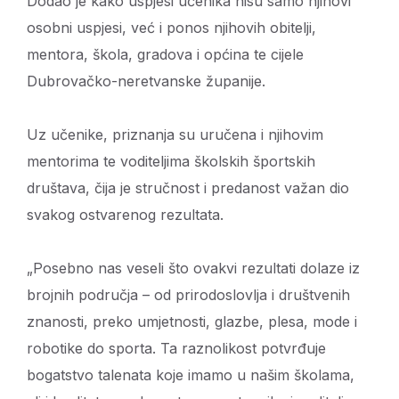
Dodao je kako uspjesi učenika nisu samo njihovi
osobni uspjesi, već i ponos njihovih obitelji,
mentora, škola, gradova i općina te cijele
Dubrovačko-neretvanske županije.
Uz učenike, priznanja su uručena i njihovim
mentorima te voditeljima školskih športskih
društava, čija je stručnost i predanost važan dio
svakog ostvarenog rezultata.
„Posebno nas veseli što ovakvi rezultati dolaze iz
brojnih područja – od prirodoslovlja i društvenih
znanosti, preko umjetnosti, glazbe, plesa, mode i
robotike do sporta. Ta raznolikost potvrđuje
bogatstvo talenata koje imamo u našim školama,